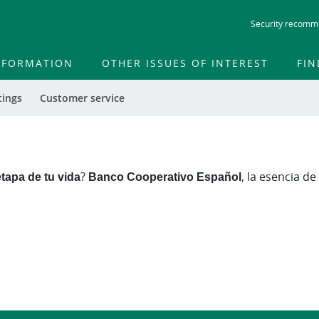
Skip
Security recomm
to
main
contentt
INFORMATION
OTHER ISSUES OF INTEREST
FIN
tings
Customer service
tapa de tu vida
?
Banco Cooperativo Español
, la esencia d