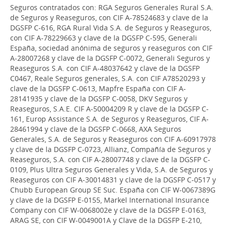
Seguros contratados con: RGA Seguros Generales Rural S.A.
de Seguros y Reaseguros, con CIF A-78524683 y clave de la
DGSFP C-616, RGA Rural Vida S.A. de Seguros y Reaseguros,
con CIF A-78229663 y clave de la DGSFP C-595, Generali
España, sociedad anónima de seguros y reaseguros con CIF
A-28007268 y clave de la DGSFP C-0072, Generali Seguros y
Reaseguros S.A. con CIF A-48037642 y clave de la DGSFP
C0467, Reale Seguros generales, S.A. con CIF A78520293 y
clave de la DGSFP C-0613, Mapfre España con CIF A-
28141935 y clave de la DGSFP C-0058, DKV Seguros y
Reaseguros, S.A.E. CIF A-50004209 R y clave de la DGSFP C-
161, Europ Assistance S.A. de Seguros y Reaseguros, CIF A-
28461994 y clave de la DGSFP C-0668, AXA Seguros
Generales, S.A. de Seguros y Reaseguros con CIF A-60917978
y clave de la DGSFP C-0723, Allianz, Compañía de Seguros y
Reaseguros, S.A. con CIF A-28007748 y clave de la DGSFP C-
0109, Plus Ultra Seguros Generales y Vida, S.A. de Seguros y
Reaseguros con CIF A-30014831 y clave de la DGSFP C-0517 y
Chubb European Group SE Suc. España con CIF W-0067389G
y clave de la DGSFP E-0155, Markel International Insurance
Company con CIF W-0068002e y clave de la DGSFP E-0163,
ARAG SE, con CIF W-0049001A y Clave de la DGSFP E-210,