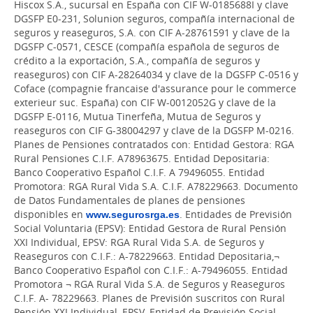
Hiscox S.A., sucursal en España con CIF W-0185688I y clave
DGSFP E0-231, Solunion seguros, compañía internacional de
seguros y reaseguros, S.A. con CIF A-28761591 y clave de la
DGSFP C-0571, CESCE (compañía española de seguros de
crédito a la exportación, S.A., compañía de seguros y
reaseguros) con CIF A-28264034 y clave de la DGSFP C-0516 y
Coface (compagnie francaise d'assurance pour le commerce
exterieur suc. España) con CIF W-0012052G y clave de la
DGSFP E-0116, Mutua Tinerfeña, Mutua de Seguros y
reaseguros con CIF G-38004297 y clave de la DGSFP M-0216.
Planes de Pensiones contratados con: Entidad Gestora: RGA
Rural Pensiones C.I.F. A78963675. Entidad Depositaria:
Banco Cooperativo Español C.I.F. A 79496055. Entidad
Promotora: RGA Rural Vida S.A. C.I.F. A78229663. Documento
de Datos Fundamentales de planes de pensiones
disponibles en
www.segurosrga.es
. Entidades de Previsión
Social Voluntaria (EPSV): Entidad Gestora de Rural Pensión
XXI Individual, EPSV: RGA Rural Vida S.A. de Seguros y
Reaseguros con C.I.F.: A-78229663. Entidad Depositaria,¬
Banco Cooperativo Español con C.I.F.: A-79496055. Entidad
Promotora ¬ RGA Rural Vida S.A. de Seguros y Reaseguros
C.I.F. A- 78229663. Planes de Previsión suscritos con Rural
Pensión XXI Individual, EPSV, Entidad de Previsión Social