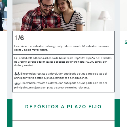
1
/6
Este número es indicativo del riesgo del producto, siendo 1/6 indicativo de menor
riesgo y 6/6 de mayor riesgo.
La Entidad está adherida al Fondo de Garantía de Depósitos Español de Entidades
de Crédito. El Fondo garantiza los depósitos en dinero hasta 100.000 euros, por
titular y entidad.
El reembolso, rescate o la devolución anticipada de una parte o de todo el
principal invertido están sujetos a comisiones o penalizaciones.
El reembolso, rescate o la devolución anticipada de una parte o de todo el
principal están sujetos a un plazo de preaviso mínimo relevante.
DEPÓSITOS A PLAZO FIJO