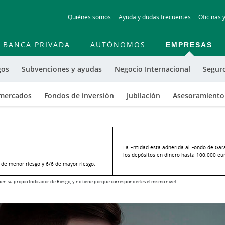
Skip
Quiénes somos
Ayuda y dudas frecuentes
Oficinas 
to
main
contentt
BANCA PRIVADA
AUTÓNOMOS
EMPRESAS
gos
Subvenciones y ayudas
Negocio Internacional
Segur
 mercados
Fondos de inversión
Jubilación
Asesoramiento 
La Entidad está adherida al Fondo de Gar
los depósitos en dinero hasta 100.000 euro
o de menor riesgo y 6/6 de mayor riesgo.
ienen su propio Indicador de Riesgo, y no tiene porque corresponderles el mismo nivel.