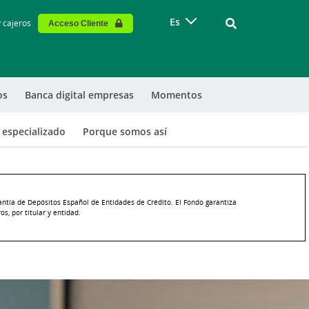
Vinculo - Buscar
Es
y cajeros
Acceso Cliente
os
Banca digital empresas
Momentos
especializado
Porque somos así
antía de Depósitos Español de Entidades de Crédito. El Fondo garantiza
s, por titular y entidad.