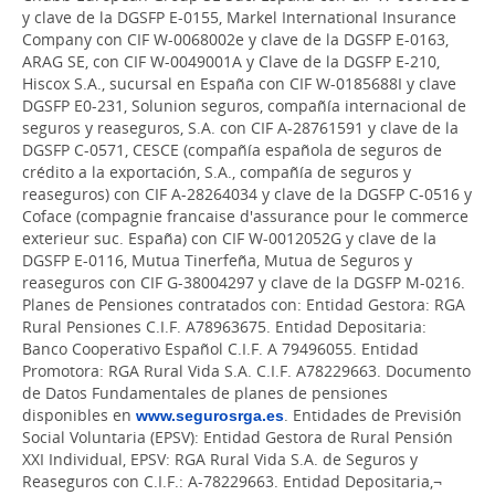
y clave de la DGSFP E-0155, Markel International Insurance
Company con CIF W-0068002e y clave de la DGSFP E-0163,
ARAG SE, con CIF W-0049001A y Clave de la DGSFP E-210,
Hiscox S.A., sucursal en España con CIF W-0185688I y clave
DGSFP E0-231, Solunion seguros, compañía internacional de
seguros y reaseguros, S.A. con CIF A-28761591 y clave de la
DGSFP C-0571, CESCE (compañía española de seguros de
crédito a la exportación, S.A., compañía de seguros y
reaseguros) con CIF A-28264034 y clave de la DGSFP C-0516 y
Coface (compagnie francaise d'assurance pour le commerce
exterieur suc. España) con CIF W-0012052G y clave de la
DGSFP E-0116, Mutua Tinerfeña, Mutua de Seguros y
reaseguros con CIF G-38004297 y clave de la DGSFP M-0216.
Planes de Pensiones contratados con: Entidad Gestora: RGA
Rural Pensiones C.I.F. A78963675. Entidad Depositaria:
Banco Cooperativo Español C.I.F. A 79496055. Entidad
Promotora: RGA Rural Vida S.A. C.I.F. A78229663. Documento
de Datos Fundamentales de planes de pensiones
disponibles en
www.segurosrga.es
. Entidades de Previsión
Social Voluntaria (EPSV): Entidad Gestora de Rural Pensión
XXI Individual, EPSV: RGA Rural Vida S.A. de Seguros y
Reaseguros con C.I.F.: A-78229663. Entidad Depositaria,¬