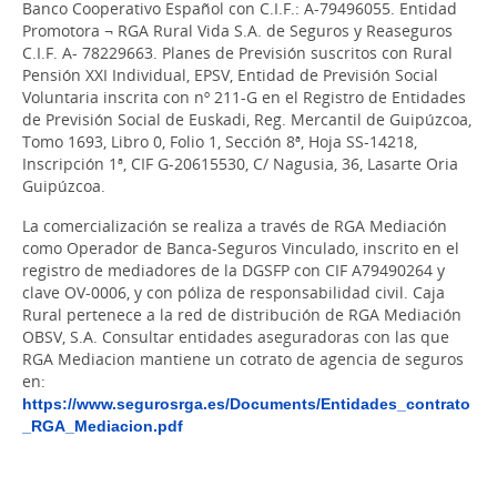
Banco Cooperativo Español con C.I.F.: A-79496055. Entidad
Promotora ¬ RGA Rural Vida S.A. de Seguros y Reaseguros
C.I.F. A- 78229663. Planes de Previsión suscritos con Rural
Pensión XXI Individual, EPSV, Entidad de Previsión Social
Voluntaria inscrita con nº 211-G en el Registro de Entidades
de Previsión Social de Euskadi, Reg. Mercantil de Guipúzcoa,
Tomo 1693, Libro 0, Folio 1, Sección 8ª, Hoja SS-14218,
Inscripción 1ª, CIF G-20615530, C/ Nagusia, 36, Lasarte Oria
Guipúzcoa.
La comercialización se realiza a través de RGA Mediación
como Operador de Banca-Seguros Vinculado, inscrito en el
registro de mediadores de la DGSFP con CIF A79490264 y
clave OV-0006, y con póliza de responsabilidad civil. Caja
Rural pertenece a la red de distribución de RGA Mediación
OBSV, S.A. Consultar entidades aseguradoras con las que
RGA Mediacion mantiene un cotrato de agencia de seguros
en:
https://www.segurosrga.es/Documents/Entidades_contrato
_RGA_Mediacion.pdf