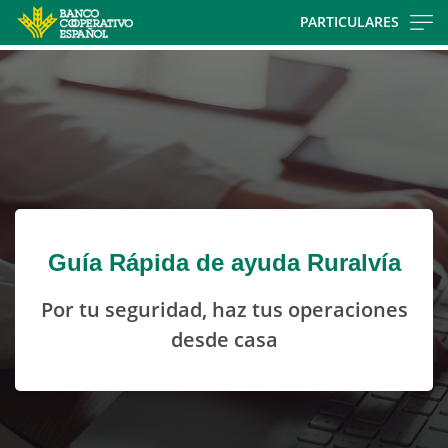
Skip
PARTICULARES
to
Cargando
main
contenido,
contentt
por
favor
espere...
Guía Rápida de ayuda Ruralvía
Por tu seguridad, haz tus operaciones
desde casa