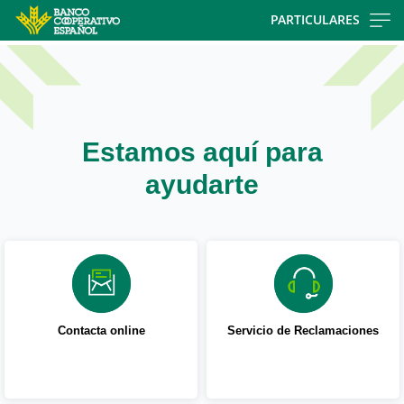
Skip
PARTICULARES
to
Cargando
main
contenido,
contentt
por
favor
espere...
Estamos aquí para
ayudarte
Contacta online
Servicio de Reclamaciones