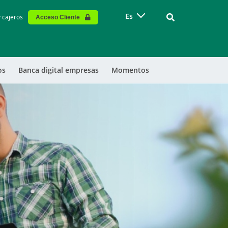
Vinculo - Buscar
Es
y cajeros
Acceso Cliente
os
Banca digital empresas
Momentos