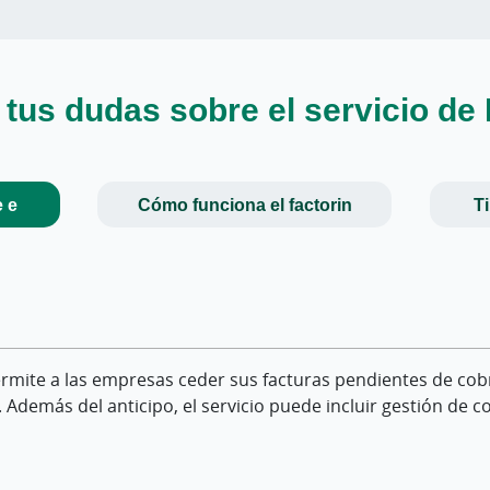
tus dudas sobre el servicio de
e e
Cómo funciona el factorin
T
aso?
n recurso y sin recurso?
ermite a las empresas ceder sus facturas pendientes de cobro
la entidad financiera. A partir de ese momento, la entidad 
onde frente a la entidad financiera en caso de impago del de
e. Además del anticipo, el servicio puede incluir gestión de co
s facturas. Las condiciones de anticipo y gestión se establec
ia del deudor, dentro de los límites y condiciones estableci
as?
 de impago?