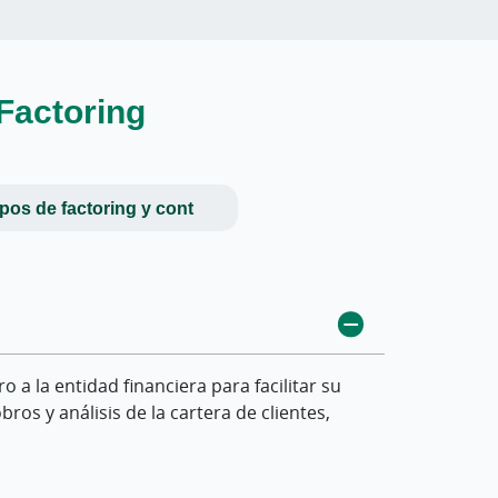
 Factoring
ipos de factoring y cont
 a la entidad financiera para facilitar su
puede encargarse de la gestión del cobro y,
udor. En el factoring sin recurso, la
bros y análisis de la cartera de clientes,
en en el contrato.
dos en el contrato.