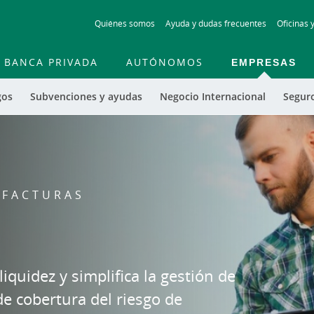
Skip
Quiénes somos
Ayuda y dudas frecuentes
Oficinas 
to
main
contentt
BANCA PRIVADA
AUTÓNOMOS
EMPRESAS
gos
Subvenciones y ayudas
Negocio Internacional
Segur
 FACTURAS
iquidez y simplifica la gestión de
e cobertura del riesgo de