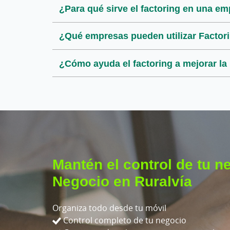
¿Para qué sirve el factoring en una e
¿Qué documentación se necesita para 
¿En qué se diferencia el factoring del
¿Qué empresas pueden utilizar Factor
¿Se puede utilizar el factoring para o
¿Es compatible el factoring con otros
¿Cómo ayuda el factoring a mejorar la
¿Cómo puedo contratar Rural Factori
Mantén el control de tu n
Negocio en Ruralvía
Organiza todo desde tu móvil
Control completo de tu negocio