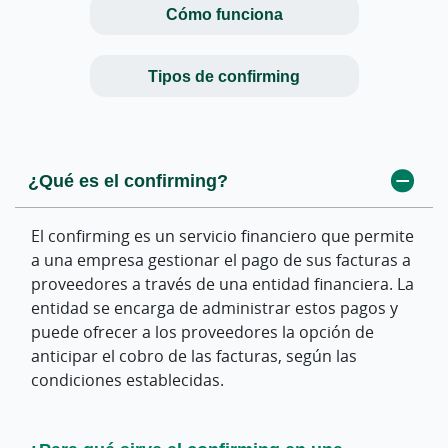
Cómo funciona
Tipos de confirming
¿Qué es el confirming?
¿Cómo funciona el confirming paso a
¿Qué diferencia hay entre confirming con
paso?
financiación y sin financiación?
El confirming es un servicio financiero que permite
a una empresa gestionar el pago de sus facturas a
La empresa comunica a la entidad financiera las
En el confirming sin financiación, la entidad
proveedores a través de una entidad financiera. La
facturas que debe pagar a sus proveedores. La
financiera se limita a gestionar los pagos a
entidad se encarga de administrar estos pagos y
entidad gestiona estas facturas, informa a los
proveedores. En el confirming con financiación,
puede ofrecer a los proveedores la opción de
proveedores sobre el pago previsto y, si está
puede ofrecerse a los proveedores la posibilidad
anticipar el cobro de las facturas, según las
disponible, les ofrece la opción de anticipar el
de anticipar el cobro de sus facturas, según las
condiciones establecidas.
cobro.
condiciones del servicio.