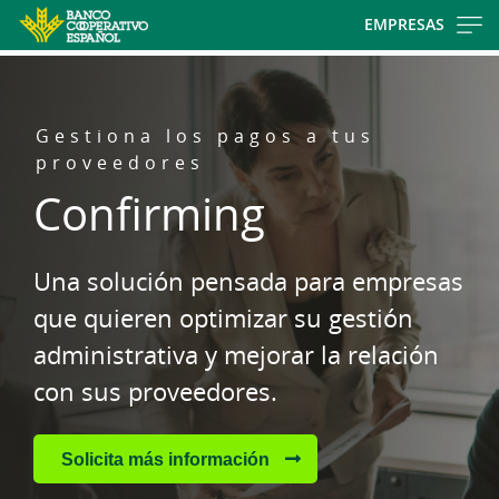
Skip
EMPRESAS
to
main
contentt
Gestiona los pagos a tus
proveedores
Confirming
Una solución pensada para empresas
que quieren optimizar su gestión
administrativa y mejorar la relación
con sus proveedores.
Solicita más información